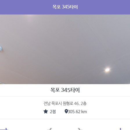
목포 345타이
목포 345타이
전남 목포시 원형로 46, 2층
2점
305.62 km