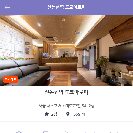
신논현역 도쿄아로마
특가혜택
더보기 +
신논현역 도쿄아로마
서울 서초구 서초대로73길 54, 2층
2점
559 m